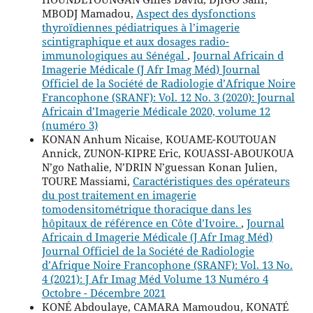
MBODJ Mamadou,
Aspect des dysfonctions
thyroïdiennes pédiatriques à l’imagerie
scintigraphique et aux dosages radio-
immunologiques au Sénégal
,
Journal Africain d
Imagerie Médicale (J Afr Imag Méd) Journal
Officiel de la Société de Radiologie d’Afrique Noire
Francophone (SRANF): Vol. 12 No. 3 (2020): Journal
Africain d’Imagerie Médicale 2020, volume 12
(numéro 3)
KONAN Anhum Nicaise, KOUAME-KOUTOUAN
Annick, ZUNON-KIPRE Eric, KOUASSI-ABOUKOUA
N’go Nathalie, N’DRIN N’guessan Konan Julien,
TOURE Massiami,
Caractéristiques des opérateurs
du post traitement en imagerie
tomodensitométrique thoracique dans les
hôpitaux de référence en Côte d’Ivoire.
,
Journal
Africain d Imagerie Médicale (J Afr Imag Méd)
Journal Officiel de la Société de Radiologie
d’Afrique Noire Francophone (SRANF): Vol. 13 No.
4 (2021): J Afr Imag Méd Volume 13 Numéro 4
Octobre - Décembre 2021
KONÉ Abdoulaye, CAMARA Mamoudou, KONATÉ