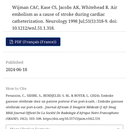
Wijman CAC, Kase CS, Jacobs AK, Whitehead R. Air
embolism as a cause of stroke during cardiac
catheterization. Neurology 1998 Jul;51(1):318-9. doi:
10.1212/wnl.51.1.318.
PDF (Français (France))
Published
2024-06-18
How to Cite
Perazzini, C., SIDIBE, S., BENDJELID, S. M., & BOYER, L. (2024). Embolie
gazeuse cérébrale chez un patient porteur d’un port-à-cath. : Embolie gazeuse
cérébrale sur port-à-cath .
Journal Africain D Imagerie Médicale (J Afr Imag
Méd) Journal Officiel De La Société De Radiologie d’Afrique Noire Francophone
(SRANF)
,
16
(2), 103–108. https://doi.org/10.55715/jaim.v16i2.531
More Citation Formats