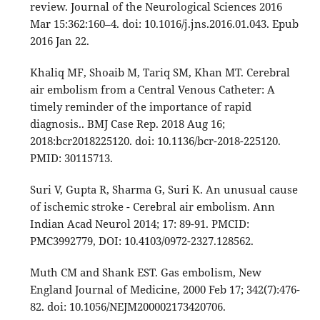
review. Journal of the Neurological Sciences 2016
Mar 15:362:160–4. doi: 10.1016/j.jns.2016.01.043. Epub
2016 Jan 22.
Khaliq MF, Shoaib M, Tariq SM, Khan MT. Cerebral
air embolism from a Central Venous Catheter: A
timely reminder of the importance of rapid
diagnosis.. BMJ Case Rep. 2018 Aug 16;
2018:bcr2018225120. doi: 10.1136/bcr-2018-225120.
PMID: 30115713.
Suri V, Gupta R, Sharma G, Suri K. An unusual cause
of ischemic stroke - Cerebral air embolism. Ann
Indian Acad Neurol 2014; 17: 89-91. PMCID:
PMC3992779, DOI: 10.4103/0972-2327.128562.
Muth CM and Shank EST. Gas embolism, New
England Journal of Medicine, 2000 Feb 17; 342(7):476-
82. doi: 10.1056/NEJM200002173420706.