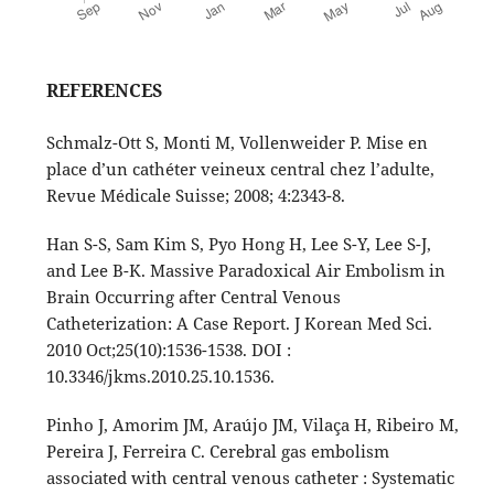
REFERENCES
Schmalz-Ott S, Monti M, Vollenweider P. Mise en
place d’un cathéter veineux central chez l’adulte,
Revue Médicale Suisse; 2008; 4:2343-8.
Han S-S, Sam Kim S, Pyo Hong H, Lee S-Y, Lee S-J,
and Lee B-K. Massive Paradoxical Air Embolism in
Brain Occurring after Central Venous
Catheterization: A Case Report. J Korean Med Sci.
2010 Oct;25(10):1536-1538. DOI :
10.3346/jkms.2010.25.10.1536.
Pinho J, Amorim JM, Araújo JM, Vilaça H, Ribeiro M,
Pereira J, Ferreira C. Cerebral gas embolism
associated with central venous catheter : Systematic