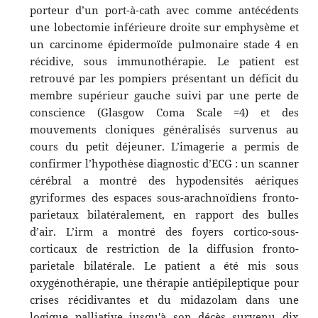
porteur d’un port-à-cath avec comme antécédents
une lobectomie inférieure droite sur emphysème et
un carcinome épidermoïde pulmonaire stade 4 en
récidive, sous immunothérapie. Le patient est
retrouvé par les pompiers présentant un déficit du
membre supérieur gauche suivi par une perte de
conscience (Glasgow Coma Scale =4) et des
mouvements cloniques généralisés survenus au
cours du petit déjeuner. L’imagerie a permis de
confirmer l’hypothèse diagnostic d’ECG : un scanner
cérébral a montré des hypodensités aériques
gyriformes des espaces sous-arachnoïdiens fronto-
parietaux bilatéralement, en rapport des bulles
d’air. L’irm a montré des foyers cortico-sous-
corticaux de restriction de la diffusion fronto-
parietale bilatérale. Le patient a été mis sous
oxygénothérapie, une thérapie antiépileptique pour
crises récidivantes et du midazolam dans une
logique palliative jusqu'à son décès survenu dix