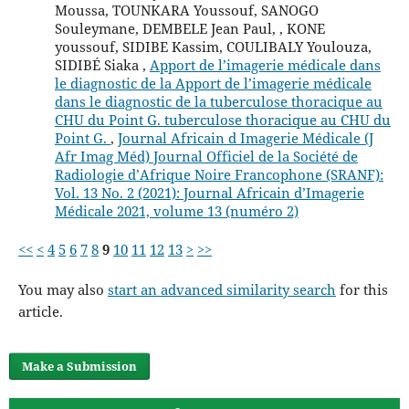
Moussa, TOUNKARA Youssouf, SANOGO
Souleymane, DEMBELE Jean Paul, , KONE
youssouf, SIDIBE Kassim, COULIBALY Youlouza,
SIDIBÉ Siaka ,
Apport de l’imagerie médicale dans
le diagnostic de la Apport de l’imagerie médicale
dans le diagnostic de la tuberculose thoracique au
CHU du Point G. tuberculose thoracique au CHU du
Point G.
,
Journal Africain d Imagerie Médicale (J
Afr Imag Méd) Journal Officiel de la Société de
Radiologie d’Afrique Noire Francophone (SRANF):
Vol. 13 No. 2 (2021): Journal Africain d’Imagerie
Médicale 2021, volume 13 (numéro 2)
<<
<
4
5
6
7
8
9
10
11
12
13
>
>>
You may also
start an advanced similarity search
for this
article.
Make a Submission