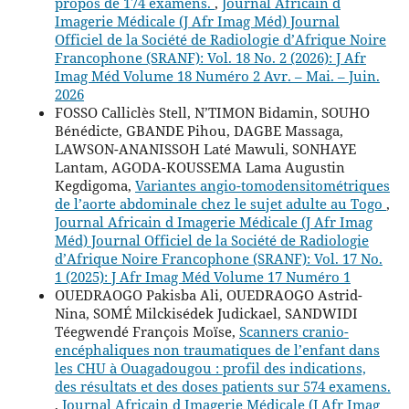
propos de 174 examens.
,
Journal Africain d
Imagerie Médicale (J Afr Imag Méd) Journal
Officiel de la Société de Radiologie d’Afrique Noire
Francophone (SRANF): Vol. 18 No. 2 (2026): J Afr
Imag Méd Volume 18 Numéro 2 Avr. – Mai. – Juin.
2026
FOSSO Calliclès Stell, N’TIMON Bidamin, SOUHO
Bénédicte, GBANDE Pihou, DAGBE Massaga,
LAWSON-ANANISSOH Laté Mawuli, SONHAYE
Lantam, AGODA-KOUSSEMA Lama Augustin
Kegdigoma,
Variantes angio-tomodensitométriques
de l’aorte abdominale chez le sujet adulte au Togo
,
Journal Africain d Imagerie Médicale (J Afr Imag
Méd) Journal Officiel de la Société de Radiologie
d’Afrique Noire Francophone (SRANF): Vol. 17 No.
1 (2025): J Afr Imag Méd Volume 17 Numéro 1
OUEDRAOGO Pakisba Ali, OUEDRAOGO Astrid-
Nina, SOMÉ Milckisédek Judickael, SANDWIDI
Téegwendé François Moïse,
Scanners cranio-
encéphaliques non traumatiques de l’enfant dans
les CHU à Ouagadougou : profil des indications,
des résultats et des doses patients sur 574 examens.
,
Journal Africain d Imagerie Médicale (J Afr Imag