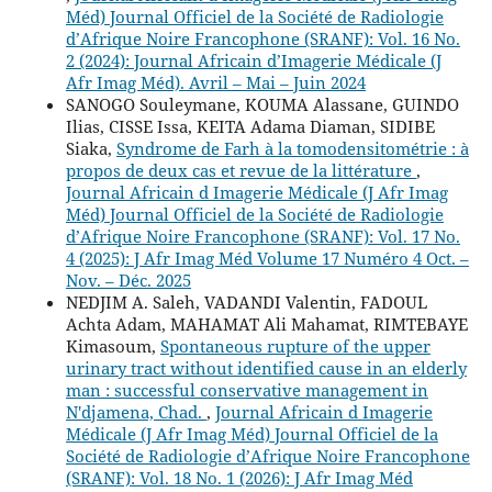
Méd) Journal Officiel de la Société de Radiologie
d’Afrique Noire Francophone (SRANF): Vol. 16 No.
2 (2024): Journal Africain d’Imagerie Médicale (J
Afr Imag Méd). Avril – Mai – Juin 2024
SANOGO Souleymane, KOUMA Alassane, GUINDO
Ilias, CISSE Issa, KEITA Adama Diaman, SIDIBE
Siaka,
Syndrome de Farh à la tomodensitométrie : à
propos de deux cas et revue de la littérature
,
Journal Africain d Imagerie Médicale (J Afr Imag
Méd) Journal Officiel de la Société de Radiologie
d’Afrique Noire Francophone (SRANF): Vol. 17 No.
4 (2025): J Afr Imag Méd Volume 17 Numéro 4 Oct. –
Nov. – Déc. 2025
NEDJIM A. Saleh, VADANDI Valentin, FADOUL
Achta Adam, MAHAMAT Ali Mahamat, RIMTEBAYE
Kimasoum,
Spontaneous rupture of the upper
urinary tract without identified cause in an elderly
man : successful conservative management in
N'djamena, Chad.
,
Journal Africain d Imagerie
Médicale (J Afr Imag Méd) Journal Officiel de la
Société de Radiologie d’Afrique Noire Francophone
(SRANF): Vol. 18 No. 1 (2026): J Afr Imag Méd