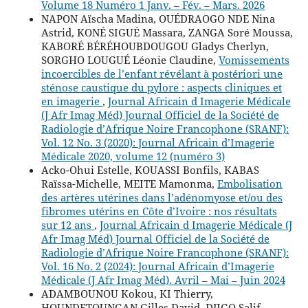
Volume 18 Numéro 1 Janv. – Fév. – Mars. 2026
NAPON Aïscha Madina, OUÉDRAOGO NDE Nina
Astrid, KONÉ SIGUÉ Massara, ZANGA Soré Moussa,
KABORÉ BÉRÉHOUBDOUGOU Gladys Cherlyn,
SORGHO LOUGUÉ Léonie Claudine,
Vomissements
incoercibles de l’enfant révélant à postériori une
sténose caustique du pylore : aspects cliniques et
en imagerie
,
Journal Africain d Imagerie Médicale
(J Afr Imag Méd) Journal Officiel de la Société de
Radiologie d’Afrique Noire Francophone (SRANF):
Vol. 12 No. 3 (2020): Journal Africain d’Imagerie
Médicale 2020, volume 12 (numéro 3)
Acko-Ohui Estelle, KOUASSI Bonfils, KABAS
Raïssa-Michelle, MEITE Mamonma,
Embolisation
des artères utérines dans l’adénomyose et/ou des
fibromes utérins en Côte d’Ivoire : nos résultats
sur 12 ans
,
Journal Africain d Imagerie Médicale (J
Afr Imag Méd) Journal Officiel de la Société de
Radiologie d’Afrique Noire Francophone (SRANF):
Vol. 16 No. 2 (2024): Journal Africain d’Imagerie
Médicale (J Afr Imag Méd). Avril – Mai – Juin 2024
ADAMBOUNOU Kokou, KI Thierry,
HOUNDETOUNGAN Gilles David, DJIGO Salif,