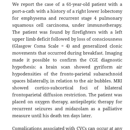
We report the case of a 61-year-old patient with a
port-a-cath with a history of a right lower lobectomy
for emphysema and recurrent stage 4 pulmonary
squamous cell carcinoma, under immunotherapy.
The patient was found by firefighters with a left
upper limb deficit followed by loss of consciousness
(Glasgow Coma Scale = 4) and generalized clonic
movements that occurred during breakfast. Imaging
made it possible to confirm the CGE diagnostic
hypothesis: a brain scan showed gyriform air
hypodensities of the fronto-parietal subarachnoid
spaces bilaterally, in relation to the air bubbles. MRI
showed cortico-subcortical foci of bilateral
frontoparietal diffusion restriction. The patient was
placed on oxygen therapy, antiepileptic therapy for
recurrent seizures and midazolam as a palliative
measure until his death ten days later.
Complications associated with CVCs can occur at any