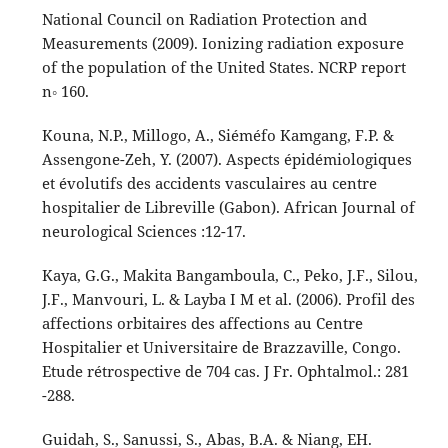
National Council on Radiation Protection and
Measurements (2009). Ionizing radiation exposure
of the population of the United States. NCRP report
n◦ 160.
Kouna, N.P., Millogo, A., Siéméfo Kamgang, F.P. &
Assengone-Zeh, Y. (2007). Aspects épidémiologiques
et évolutifs des accidents vasculaires au centre
hospitalier de Libreville (Gabon). African Journal of
neurological Sciences :12-17.
Kaya, G.G., Makita Bangamboula, C., Peko, J.F., Silou,
J.F., Manvouri, L. & Layba I M et al. (2006). Profil des
affections orbitaires des affections au Centre
Hospitalier et Universitaire de Brazzaville, Congo.
Etude rétrospective de 704 cas. J Fr. Ophtalmol.: 281
-288.
Guidah, S., Sanussi, S., Abas, B.A. & Niang, EH.