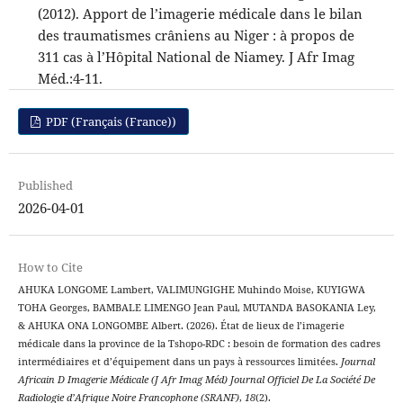
(2012). Apport de l’imagerie médicale dans le bilan
des traumatismes crâniens au Niger : à propos de
311 cas à l’Hôpital National de Niamey. J Afr Imag
Méd.:4-11.
PDF (Français (France))
Published
2026-04-01
How to Cite
AHUKA LONGOME Lambert, VALIMUNGIGHE Muhindo Moise, KUYIGWA
TOHA Georges, BAMBALE LIMENGO Jean Paul, MUTANDA BASOKANIA Ley,
& AHUKA ONA LONGOMBE Albert. (2026). État de lieux de l’imagerie
médicale dans la province de la Tshopo-RDC : besoin de formation des cadres
intermédiaires et d’équipement dans un pays à ressources limitées.
Journal
Africain D Imagerie Médicale (J Afr Imag Méd) Journal Officiel De La Société De
Radiologie d’Afrique Noire Francophone (SRANF)
,
18
(2).