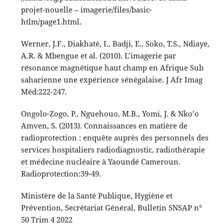
projet-nouelle – imagerie/files/basic-
htlm/page1.html.
Werner, J.F., Diakhaté, I., Badji, E., Soko, T.S., Ndiaye,
A.R. & Mbengue et al. (2010). L’imagerie par
résonance magnétique haut champ en Afrique Sub
saharienne une expérience sénégalaise. J Afr Imag
Méd:222-247.
Ongolo-Zogo, P., Nguehouo, M.B., Yomi, J. & Nko’o
Amven, S. (2013). Connaissances en matière de
radioprotection : enquête auprès des personnels des
services hospitaliers radiodiagnostic, radiothérapie
et médecine nucléaire à Yaoundé Cameroun.
Radioprotection:39-49.
Ministère de la Santé Publique, Hygiène et
Prévention, Secrétariat Général, Bulletin SNSAP n°
50 Trim 4 2022