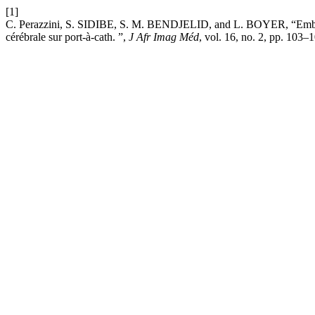
[1]
C. Perazzini, S. SIDIBE, S. M. BENDJELID, and L. BOYER, “Embolie 
cérébrale sur port-à-cath. ”,
J Afr Imag Méd
, vol. 16, no. 2, pp. 103–