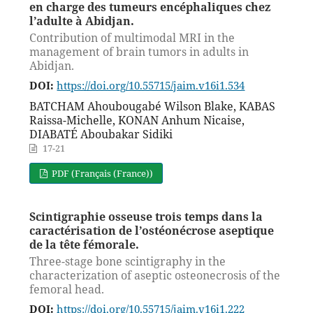
en charge des tumeurs encéphaliques chez
l’adulte à Abidjan.
Contribution of multimodal MRI in the
management of brain tumors in adults in
Abidjan.
DOI:
https://doi.org/10.55715/jaim.v16i1.534
BATCHAM Ahoubougabé Wilson Blake, KABAS
Raissa-Michelle, KONAN Anhum Nicaise,
DIABATÉ Aboubakar Sidiki
17-21
PDF (Français (France))
Scintigraphie osseuse trois temps dans la
caractérisation de l’ostéonécrose aseptique
de la tête fémorale.
Three-stage bone scintigraphy in the
characterization of aseptic osteonecrosis of the
femoral head.
DOI:
https://doi.org/10.55715/jaim.v16i1.222