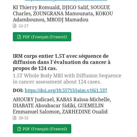
KI Thierry Romuald, DJIGO Salif, SOUGUE
Charles, ZOUNGRANA Mamounata, KOKOU
Adambounou, MBODJ Mamadou
22-27
PDF (Français (France))
IRM corps entier 1,5T avec séquence de
diffusion dans l'évaluation du cancer à
propos de 124 cas.
1.5T Whole Body MRI with Diffusion Sequence
in cancer assessment about 124 cases.
DOI:
https://doi.org/10.55715/jaim.v16i1.537
AHOURY Judicael, KABAS Raïssa-Michelle,
DIABATE Aboubacar Sidiki, GUEMELIN
Emmanuel Salomon, ZARHEDINE Oualid
28-32
PDF (Français (France))