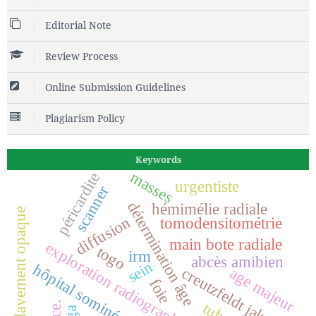
Editorial Note
Review Process
Online Submission Guidelines
Plagiarism Policy
Keywords
masses
péricardite
urgentiste
scanner
détermination âge
hémimélie radiale
lavement opaque
diffusion
tomodensitométrie
main bote radiale
exploration radiographique
togo
irm
abcès amibien
sein
hôpital sominé dolo
creutzfeldt jakob
age majeur
foie