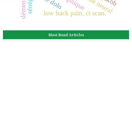
démence.
tube neural
sénéga
low back pain, ct scan.
Most Read Articles
Imagerie d’une histiocytose osseuse non langerhansienne
rare ou maladie d’Erdheim-Chester (MEC) : à propos d’un
cas
33
The radiology report: a clinician and a radiologist
perspective in a resource-limited setting.
26
Pseudo-anévrysme artériel post traumatique: à propos de
deux cas.
25
Classification étiologique TOAST des AVC ischémiques par
angioscanner cervico-encéphalique