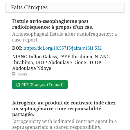
Faits Cliniques
Fistule atrio-œsophagienne post
radiofréquence: à propos d’un cas.
Atrioesophageal fistula after radiofrequency: a
case report.
DOI:
https://doi.org/10.55715/jaim.v16i1.532
NIANG Fallou Galass, FAYE Ibrahima, NIANG
Ibrahima, DIOP Abdoulaye Dione , DIOP
Abdoulaye Ndoye
42-45
PDF (Français (France))
Iatrogénie au produit de contraste iodé chez
un septuagénaire : une responsabilité
partagée.
Iatrogenicity with iodinated contrast agent in a
septuagenarian: a shared responsibility.