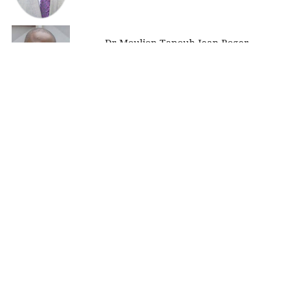
Dr Moulion Tapouh Jean Roger
Rédacteur
Aims and Scope
Editorial Team
Editorial Note
Review Process
Online Submission Guidelines
Plagiarism Policy