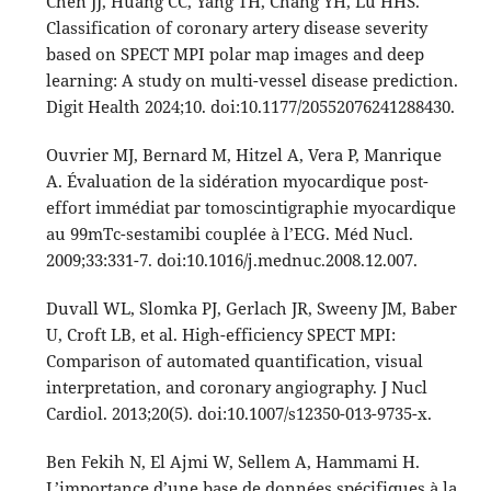
Chen JJ, Huang CC, Yang TH, Chang YH, Lu HHS.
Classification of coronary artery disease severity
based on SPECT MPI polar map images and deep
learning: A study on multi-vessel disease prediction.
Digit Health 2024;10. doi:10.1177/20552076241288430.
Ouvrier MJ, Bernard M, Hitzel A, Vera P, Manrique
A. Évaluation de la sidération myocardique post-
effort immédiat par tomoscintigraphie myocardique
au 99mTc-sestamibi couplée à l’ECG. Méd Nucl.
2009;33:331-7. doi:10.1016/j.mednuc.2008.12.007.
Duvall WL, Slomka PJ, Gerlach JR, Sweeny JM, Baber
U, Croft LB, et al. High-efficiency SPECT MPI:
Comparison of automated quantification, visual
interpretation, and coronary angiography. J Nucl
Cardiol. 2013;20(5). doi:10.1007/s12350-013-9735-x.
Ben Fekih N, El Ajmi W, Sellem A, Hammami H.
L’importance d’une base de données spécifiques à la