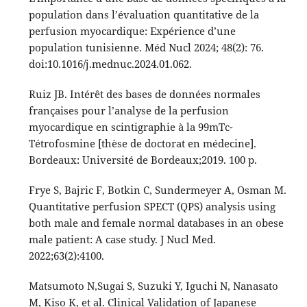
population dans l’évaluation quantitative de la
perfusion myocardique: Expérience d’une
population tunisienne. Méd Nucl 2024; 48(2): 76.
doi:10.1016/j.mednuc.2024.01.062.
Ruiz JB. Intérêt des bases de données normales
françaises pour l’analyse de la perfusion
myocardique en scintigraphie à la 99mTc-
Tétrofosmine [thèse de doctorat en médecine].
Bordeaux: Université de Bordeaux;2019. 100 p.
Frye S, Bajric F, Botkin C, Sundermeyer A, Osman M.
Quantitative perfusion SPECT (QPS) analysis using
both male and female normal databases in an obese
male patient: A case study. J Nucl Med.
2022;63(2):4100.
Matsumoto N,Sugai S, Suzuki Y, Iguchi N, Nanasato
M, Kiso K, et al. Clinical Validation of Japanese