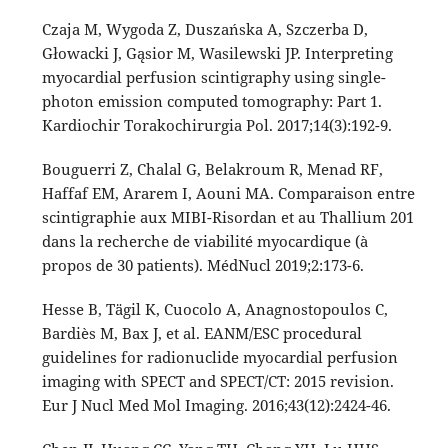
Czaja M, Wygoda Z, Duszańska A, Szczerba D,
Głowacki J, Gąsior M, Wasilewski JP. Interpreting
myocardial perfusion scintigraphy using single-
photon emission computed tomography: Part 1.
Kardiochir Torakochirurgia Pol. 2017;14(3):192-9.
Bouguerri Z, Chalal G, Belakroum R, Menad RF,
Haffaf EM, Ararem I, Aouni MA. Comparaison entre
scintigraphie aux MIBI-Risordan et au Thallium 201
dans la recherche de viabilité myocardique (à
propos de 30 patients). MédNucl 2019;2:173-6.
Hesse B, Tägil K, Cuocolo A, Anagnostopoulos C,
Bardiès M, Bax J, et al. EANM/ESC procedural
guidelines for radionuclide myocardial perfusion
imaging with SPECT and SPECT/CT: 2015 revision.
Eur J Nucl Med Mol Imaging. 2016;43(12):2424-46.