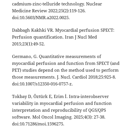
cadmium-zinc-telluride technology. Nuclear
Medicine Review 2022;25(2):119-126.
doi:10.5603/NMR.a2022.0025.
Dabbagh Kakhki VR. Myocardial perfusion SPECT:
Perfusion quantification. Iran J Nucl Med
2015;23(1):49-52.
Germano, G. Quantitative measurements of
myocardial perfusion and function from SPECT (and
PET) studies depend on the method used to perform
those measurements. J. Nucl. Cardiol 2018;25:925-8.
doi:10.1007/s12350-016-0757-z.
Tokbay D, Öztürk E, Erim İ. Intra-interobserver
variability in myocardial perfusion and function
interpretation and reproducibility of QGS/QPS
software. Mol Oncol Imaging. 2025;4(3): 27-38.
doi:10.71286/moi.1596275.