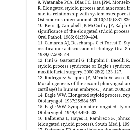
9. Watanabe PCA, Dias FC, Issa JPM, Monteiro
R. Elongated styloid process and atheroma 
and its relationship with system osteoporos
Osteoporois international. 2010;21(5):831-83
10. Keur JJ, Campbell JP, McCarthy JF, Ralph 
significance of the elongated styloid proces
Oral Pathol. 1986; 61:399–404.
11. Camarda AJ, Deschamps C et Forest D. St
ossification: a discussion of etiology. Oral 
1989;67:508-514.
12. Fini G, Gasparini G, Filippini F, Becelli 
styloid process syndrome or Eagle’s syndrom
maxillofacial surgery. 2000;28(2):123-127.
13. Rodriguez-Vasquez JF, Mérida-Velasco JR,
Morphogenesis of the second pharyngeal arch
cartilage) in human embryos. J Anat. 2006;20
14. Eagle WW. Elongated styloid process, rep
Otolaryngol. 1937;25:584-587.
15. Eagle WW. Symptomatic elongated styloi
Otolaryngol. 1949;49:490-503.
16. Balbuena L, Hayes D, Ramirez SG, Johns
(elongated styloid process). South Med J. 199
17. Steinman EP. A new light on the pathogen