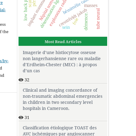
exploration radiographique
hôpital sominé dolo
implant mammaire
hémimélie radiale
détermination âge
ve
masses
creutzfeldt jakob
al-
tube neural
démence.
.
foie
cess
sein
f the
Most Read Articles
Imagerie d’une histiocytose osseuse
non langerhansienne rare ou maladie
s/by-
d’Erdheim-Chester (MEC) : à propos
ed
d’un cas
and
32
Clinical and imaging concordance of
non-traumatic abdominal emergencies
in children in two secondary level
hospitals in Cameroon.
31
Classification étiologique TOAST des
AVC ischémiques par angioscanner