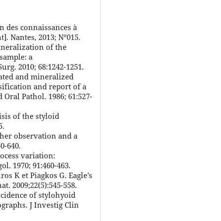
on des connaissances à
]. Nantes, 2013; N°015.
neralization of the
sample: a
Surg. 2010; 68:1242-1251.
gated and mineralized
ification and report of a
 Oral Pathol. 1986; 61:527-
is of the styloid
5.
ther observation and a
0-640.
ocess variation:
ol. 1970; 91:460-463.
os K et Piagkos G. Eagle’s
at. 2009;22(5):545-558.
ncidence of stylohyoid
graphs. J Investig Clin