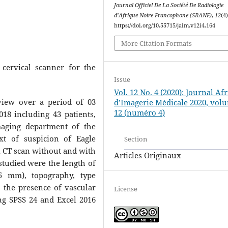
Journal Officiel De La Société De Radiologie
d’Afrique Noire Francophone (SRANF)
,
12
(4)
https://doi.org/10.55715/jaim.v12i4.164
More Citation Formats
cervical scanner for the
Issue
Vol. 12 No. 4 (2020): Journal Af
view over a period of 03
d’Imagerie Médicale 2020, vol
12 (numéro 4)
18 including 43 patients,
maging department of the
xt of suspicion of Eagle
Section
 CT scan without and with
Articles Originaux
studied were the length of
25 mm), topography, type
d the presence of vascular
License
ng SPSS 24 and Excel 2016