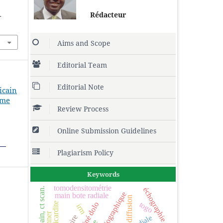
Rédacteur
.
Aims and Scope
Editorial Team
Editorial Note
ricain
ume
Review Process
Online Submission Guidelines
Plagiarism Policy
Keywords
tomodensitométrie
low back pain, ct scan.
échographie
main bote radiale
diffusion
togo
péricardite
irm
scanner