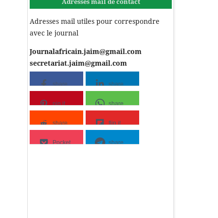
Adresses mail de contact
Adresses mail utiles pour correspondre
avec le journal
Journalafricain.jaim@gmail.com
secretariat.jaim@gmail.com
share
share
pin it
share
share
flip it
Pocket
share