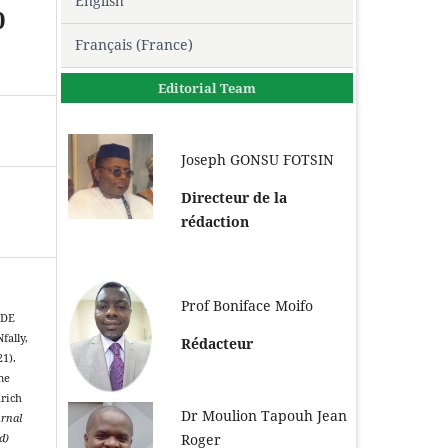
English
0
Français (France)
Editorial Team
Joseph GONSU FOTSIN
Directeur de la
rédaction
Prof Boniface Moifo
LDE
fally,
Rédacteur
1).
me
nrich
Dr Moulion Tapouh Jean
urnal
Roger
d)