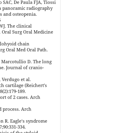
 SAC, De Paula FJA, Tiossi
in panoramic radiography
is and osteopenia.
6
WJ. The clinical
s. Oral Surg Oral Medicine
ylohyoid chain
Surg Oral Med Oral Path.
R, Marcotullio D. The long
e. Journal of cranio-
 Verdugo et al.
 cartilage (Reichert's
8(2):179-189.
ort of 2 cases. Arch
d process. Arch
on R. Eagle‘s syndrome
7;90:331-334.
isis of the styloid