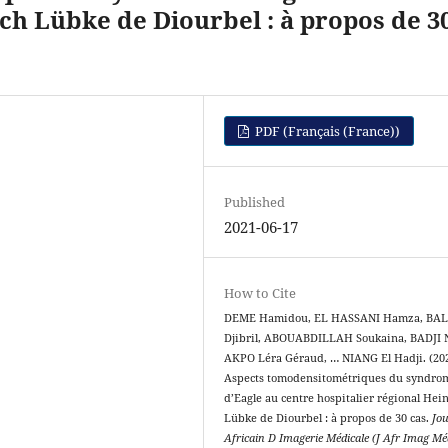
ich Lübke de Diourbel : à propos de 3
PDF (Français (France))
Published
2021-06-17
How to Cite
DEME Hamidou, EL HASSANI Hamza, BA
Djibril, ABOUABDILLAH Soukaina, BADJI N
AKPO Léra Géraud, … NIANG El Hadji. (202
Aspects tomodensitométriques du syndro
d’Eagle au centre hospitalier régional Hei
Lübke de Diourbel : à propos de 30 cas.
Jo
Africain D Imagerie Médicale (J Afr Imag Mé