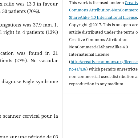
This work is licensed under a
Creati
x ratio was 13.3 in favour
Commons Attribution-NonCommerci
30 patients (70%).
ShareAlike 4.0 International License
longations was 37.9 mm. It
Copyright @2017. This is an open-ac
l right in 4 patients (13%)
article distributed under the terms o
Creative Commons Attribution-
NonCommercial-ShareAlike 4.0
fication was found in 21
International License
tients (27%). No vascular
(
http://creativecommons.org/license
nc-sa/4.0/
) which permits unrestrict
non-commercial used, distribution 
o diagnose Eagle syndrome
reproduction in any medium
e scanner cervical pour la
que sur une période de 03