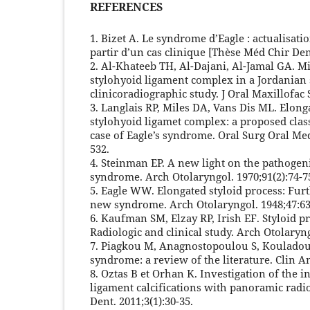
REFERENCES
1. Bizet A. Le syndrome d’Eagle : actualisati
partir d’un cas clinique [Thèse Méd Chir Dent
2. Al-Khateeb TH, Al-Dajani, Al-Jamal GA. Mi
stylohyoid ligament complex in a Jordanian 
clinicoradiographic study. J Oral Maxillofac 
3. Langlais RP, Miles DA, Vans Dis ML. Elon
stylohyoid ligamet complex: a proposed class
case of Eagle’s syndrome. Oral Surg Oral Med
532.
4. Steinman EP. A new light on the pathogenis
syndrome. Arch Otolaryngol. 1970;91(2):74-7
5. Eagle WW. Elongated styloid process: Fur
new syndrome. Arch Otolaryngol. 1948;47:63
6. Kaufman SM, Elzay RP, Irish EF. Styloid pr
Radiologic and clinical study. Arch Otolaryng
7. Piagkou M, Anagnostopoulou S, Kouladour
syndrome: a review of the literature. Clin An
8. Oztas B et Orhan K. Investigation of the i
ligament calcifications with panoramic radio
Dent. 2011;3(1):30-35.