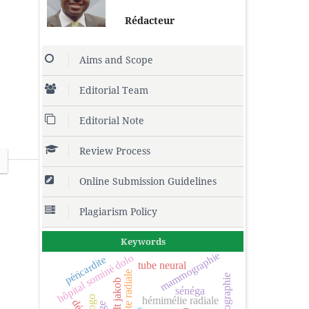
Rédacteur
Aims and Scope
Editorial Team
Editorial Note
Review Process
Online Submission Guidelines
Plagiarism Policy
Keywords
mammographie
hôpital sominé dolo
péricardite
tube neural
main bote radiale
échographie
sénéga
togo
hémimélie radiale