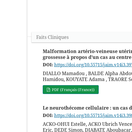
Faits Cliniques
Malformation artério-veineuse utérin
grossesse à propos d’un cas au centre
DOI:
https://doi.org/10.55715/jaim.v14i3.39
DIALLO Mamadou , BALDE Alpha Abdoul
Hamidou, KOUYATE Adama , TRAORE S
PDF (Français (France))
Le neurothécome cellulaire : un cas 
DOI:
https://doi.org/10.55715/jaim.v14i3.39
ACKO-OHUI Estelle, ACKO Ubrich Vence
Eric, DEDE Simon, DIABATE Aboubacar,