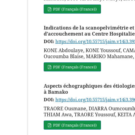
PDF (Français (France))
Indications de la scanopelvimétrie et
d’accouchement au Centre Hospitalie
DOI:
https://doi.org/10.55715/jaim.v14i3.39
KONE Abdoulaye, KONE Youssouf, CA
Oucoumba Blaise, MARIKO Mahamane, 
PDF (Français (France))
Aspects échographiques des étiologie
à Bamako
DOI:
https://doi.org/10.55715/jaim.v14i3.39
TRAORE Ousmane, DIARRA Oumcoumba,
THIAM Awa, TRAORE Youssouf, KEITA 
PDF (Français (France))