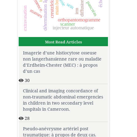
creutzfeldt jakob
démence.
détermination âge
foie
diffusion
pancréas
sein
extravasation
irm
masses
orthopantomogramme
scanner
injecteur automatique
Most Read Articles
Imagerie d’une histiocytose osseuse
non langerhansienne rare ou maladie
d’Erdheim-Chester (MEC) : à propos
d’un cas
30
Clinical and imaging concordance of
non-traumatic abdominal emergencies
in children in two secondary level
hospitals in Cameroon.
28
Pseudo-anévrysme artériel post
traumatique: à propos de deux cas.