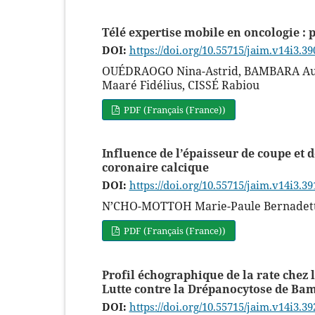
Télé expertise mobile en oncologie :
DOI:
https://doi.org/10.55715/jaim.v14i3.39
OUÉDRAOGO Nina-Astrid, BAMBARA Au
Maaré Fidélius, CISSÉ Rabiou
PDF (Français (France))
Influence de l’épaisseur de coupe et d
coronaire calcique
DOI:
https://doi.org/10.55715/jaim.v14i3.39
N’CHO-MOTTOH Marie-Paule Bernadett
PDF (Français (France))
Profil échographique de la rate chez 
Lutte contre la Drépanocytose de Ba
DOI:
https://doi.org/10.55715/jaim.v14i3.39