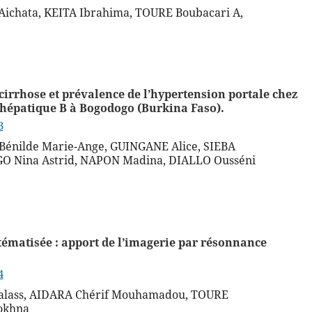
ichata, KEITA Ibrahima, TOURE Boubacari A,
irrhose et prévalence de l’hypertension portale chez
l’hépatique B à Bogodogo (Burkina Faso).
3
nilde Marie-Ange, GUINGANE Alice, SIEBA
O Nina Astrid, NAPON Madina, DIALLO Ousséni
tématisée : apport de l’imagerie par résonnance
4
Galass, AIDARA Chérif Mouhamadou, TOURE
okhna