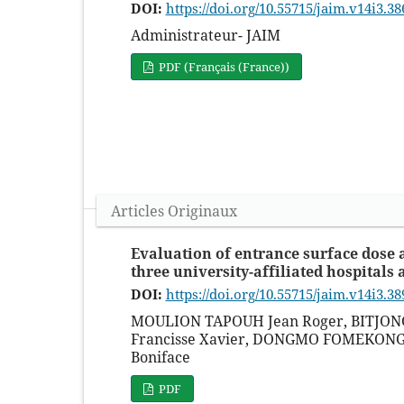
DOI:
https://doi.org/10.55715/jaim.v14i3.38
Administrateur- JAIM
PDF (Français (France))
Articles Originaux
Evaluation of entrance surface dose a
three university-affiliated hospital
DOI:
https://doi.org/10.55715/jaim.v14i3.38
MOULION TAPOUH Jean Roger, BITJO
Francisse Xavier, DONGMO FOMEKONG 
Boniface
PDF