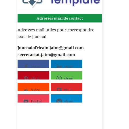
Adresses mail de contact
Adresses mail utiles pour correspondre
avec le journal
Journalafricain.jaim@gmail.com
secretariat.jaim@gmail.com
share
share
pin it
share
share
flip it
Pocket
share