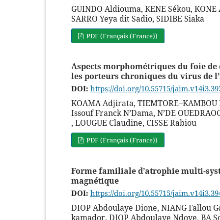
GUINDO Aldiouma, KENE Sékou, KONE A
SARRO Yeya dit Sadio, SIDIBE Siaka
PDF (Français (France))
Aspects morphométriques du foie de c
les porteurs chroniques du virus de 
DOI:
https://doi.org/10.55715/jaim.v14i3.39
KOAMA Adjirata, TIEMTORE–KAMBOU Bé
Issouf Franck N’Dama, N’DE OUEDRAOG
, LOUGUE Claudine, CISSE Rabiou
PDF (Français (France))
Forme familiale d’atrophie multi-sys
magnétique
DOI:
https://doi.org/10.55715/jaim.v14i3.39
DIOP Abdoulaye Dione, NIANG Fallou 
kamador, DIOP Abdoulaye Ndoye, BA S