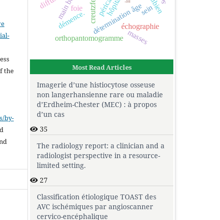
péricardite
détermination âge
sein
foie
démence.
ve
échographie
masses
al-
orthopantomogramme
.
cess
Most Read Articles
f the
Imagerie d’une histiocytose osseuse
non langerhansienne rare ou maladie
d’Erdheim-Chester (MEC) : à propos
d’un cas
s/by-
35
ed
and
The radiology report: a clinician and a
radiologist perspective in a resource-
limited setting.
27
Classification étiologique TOAST des
AVC ischémiques par angioscanner
cervico-encéphalique