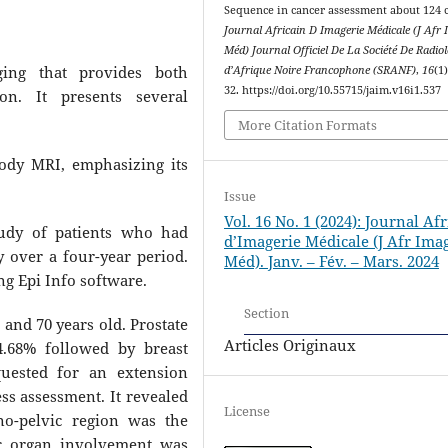
Sequence in cancer assessment about 124 c
Journal Africain D Imagerie Médicale (J Afr
Méd) Journal Officiel De La Société De Radiol
ing that provides both
d’Afrique Noire Francophone (SRANF)
,
16
(1
32. https://doi.org/10.55715/jaim.v16i1.537
on. It presents several
More Citation Formats
body MRI, emphasizing its
Issue
Vol. 16 No. 1 (2024): Journal Af
study of patients who had
d’Imagerie Médicale (J Afr Ima
over a four-year period.
Méd). Janv. – Fév. – Mars. 2024
g Epi Info software.
Section
 and 70 years old. Prostate
Articles Originaux
4.68% followed by breast
uested for an extension
ss assessment. It revealed
License
no-pelvic region was the
ic organ involvement was