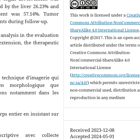
d by the liver 26.23% and
ment was 57.14%. Tumor
This work is licensed under a
Creati
nts during follow-up.
Commons Attribution-NonCommerci
ShareAlike 4.0 International License
analysis in the evaluation
Copyright @2017. This is an open-ac
xtension, the therapeutic
article distributed under the terms o
Creative Commons Attribution-
NonCommercial-ShareAlike 4.0
International License
(
http://creativecommons.org/license
e technique d’imagerie qui
nc-sa/4.0/
) which permits unrestrict
ien morphologique que
non-commercial used, distribution 
ions notamment dans les
reproduction in any medium
orps entier en insistant sur
Received 2023-12-08
criptive avec collecte
Accepted 2024-05-01