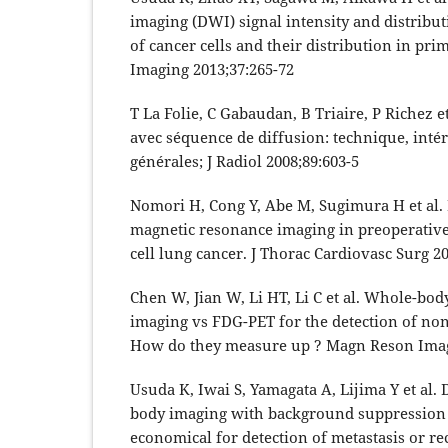
imaging (DWI) signal intensity and distribu
of cancer cells and their distribution in pri
Imaging 2013;37:265-72
T La Folie, C Gabaudan, B Triaire, P Richez et
avec séquence de diffusion: technique, intér
générales; J Radiol 2008;89:603-5
Nomori H, Cong Y, Abe M, Sugimura H et al.
magnetic resonance imaging in preoperativ
cell lung cancer. J Thorac Cardiovasc Surg 2
Chen W, Jian W, Li HT, Li C et al. Whole-bo
imaging vs FDG-PET for the detection of non
How do they measure up ? Magn Reson Imagi
Usuda K, Iwai S, Yamagata A, Lijima Y et al.
body imaging with background suppression 
economical for detection of metastasis or re