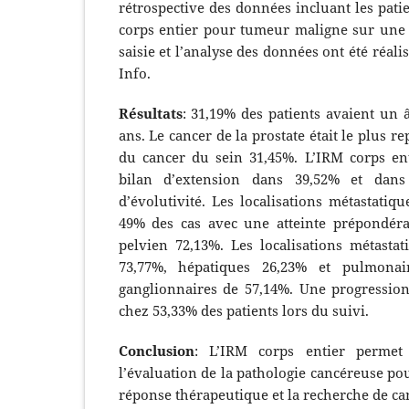
rétrospective des données incluant les pati
corps entier pour tumeur maligne sur une 
saisie et l’analyse des données ont été réali
Info.
Résultats
: 31,19% des patients avaient un 
ans. Le cancer de la prostate était le plus r
du cancer du sein 31,45%. L’IRM corps enti
bilan d’extension dans 39,52% et dan
d’évolutivité. Les localisations métastatiq
49% des cas avec une atteinte prépondéra
pelvien 72,13%. Les localisations métastat
73,77%, hépatiques 26,23% et pulmonair
ganglionnaires de 57,14%. Une progressio
chez 53,33% des patients lors du suivi.
Conclusion
: L’IRM corps entier permet
l’évaluation de la pathologie cancéreuse pou
réponse thérapeutique et la recherche de can