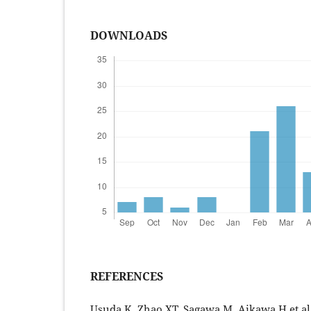
DOWNLOADS
REFERENCES
Usuda K, Zhao XT, Sagawa M, Aikawa H et al