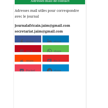
Adresses mail de contact
Adresses mail utiles pour correspondre
avec le journal
Journalafricain.jaim@gmail.com
secretariat.jaim@gmail.com
share
share
pin it
share
share
flip it
Pocket
share