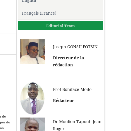
English
Français (France)
Editorial Team
Joseph GONSU FOTSIN
Directeur de la
rédaction
Prof Boniface Moifo
Rédacteur
.
e de
Dr Moulion Tapouh Jean
opos de
Roger
ion