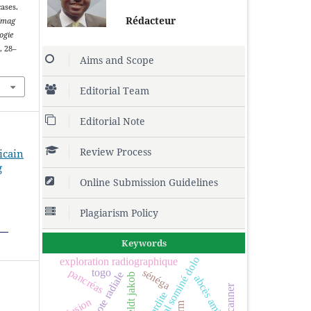
ases.
Rédacteur
 Imag
ogie
), 28–
Aims and Scope
Editorial Team
Editorial Note
Review Process
ricain
g
Online Submission Guidelines
Plagiarism Policy
Keywords
hôpital sominé dolo
exploration radiographique
pancréas
sénéga
togo
main bote radiale
creutzfeldt jakob
abcès amibien
scanner
diffusion
irm