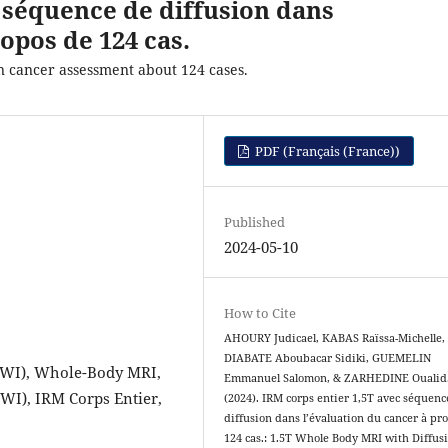
 séquence de diffusion dans
opos de 124 cas.
 cancer assessment about 124 cases.
PDF (Français (France))
Published
2024-05-10
How to Cite
AHOURY Judicael, KABAS Raïssa-Michelle,
DIABATE Aboubacar Sidiki, GUEMELIN
DWI), Whole-Body MRI,
Emmanuel Salomon, & ZARHEDINE Oualid
DWI), IRM Corps Entier,
(2024). IRM corps entier 1,5T avec séquenc
diffusion dans l’évaluation du cancer à pr
124 cas.: 1.5T Whole Body MRI with Diffus