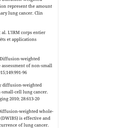
tion represent the amount
mary lung cancer. Clin
 al. L’IRM corps entier
êts et applications
 Diffusion-weighted
e assessment of non-small
015;149:991-96
dy diffusion-weighted
-small-cell lung cancer.
ng 2010; 28:613-20
 Diffusion-weighted whole-
(DWIBS) is effective and
currence of lung cancer.