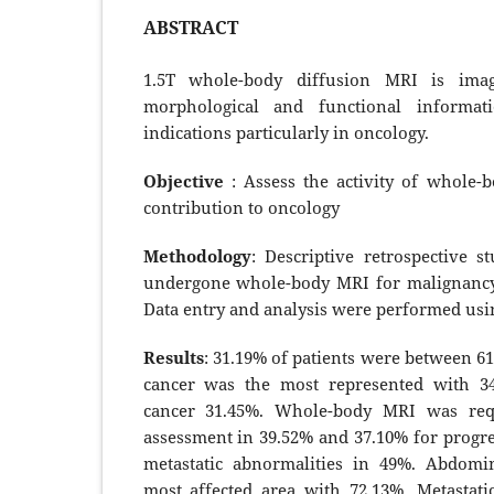
ABSTRACT
1.5T whole-body diffusion MRI is imag
morphological and functional informati
indications particularly in oncology.
Objective
: Assess the activity of whole-
contribution to oncology
Methodology
: Descriptive retrospective 
undergone whole-body MRI for malignancy 
Data entry and analysis were performed usin
Results
: 31.19% of patients were between 61
cancer was the most represented with 3
cancer 31.45%. Whole-body MRI was req
assessment in 39.52% and 37.10% for progre
metastatic abnormalities in 49%. Abdomi
most affected area with 72.13%. Metastat