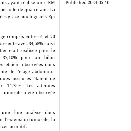
ents ayant réalisé une IRM
Published 2024-05-10
période de quatre ans. La
sées grâce aux logiciels Epi
âge compris entre 61 et 70
eprésenté avec 34,68% suivi
er était réalisée pour le
s 37,10% pour un bilan
ues étaient observées dans
nte de l’étage abdomino-
iques osseuses étaient de
e 14,75%. Les atteintes
n tumorale a été observée
 une fine analyse dans
r l’extension tumorale, la
cer primitif.