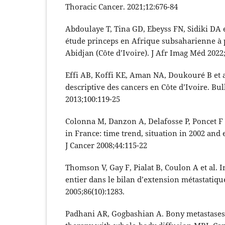
Thoracic Cancer. 2021;12:676-84
Abdoulaye T, Tina GD, Ebeyss FN, Sidiki DA e
étude princeps en Afrique subsaharienne à p
Abidjan (Côte d’Ivoire). J Afr Imag Méd 2022
Effi AB, Koffi KE, Aman NA, Doukouré B et a
descriptive des cancers en Côte d’Ivoire. Bul
2013;100:119-25
Colonna M, Danzon A, Delafosse P, Poncet F 
in France: time trend, situation in 2002 and 
J Cancer 2008;44:115-22
Thomson V, Gay F, Pialat B, Coulon A et al. I
entier dans le bilan d’extension métastatiqu
2005;86(10):1283.
Padhani AR, Gogbashian A. Bony metastases: