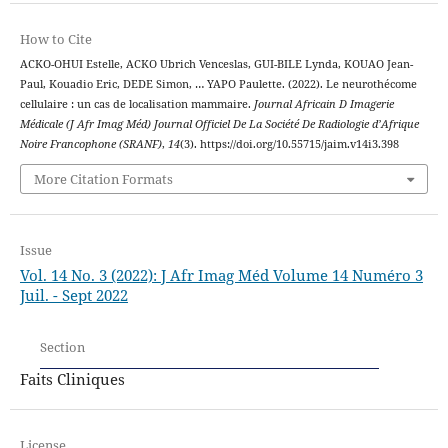
How to Cite
ACKO-OHUI Estelle, ACKO Ubrich Venceslas, GUI-BILE Lynda, KOUAO Jean-
Paul, Kouadio Eric, DEDE Simon, … YAPO Paulette. (2022). Le neurothécome
cellulaire : un cas de localisation mammaire.
Journal Africain D Imagerie
Médicale (J Afr Imag Méd) Journal Officiel De La Société De Radiologie d’Afrique
Noire Francophone (SRANF)
,
14
(3). https://doi.org/10.55715/jaim.v14i3.398
More Citation Formats
Issue
Vol. 14 No. 3 (2022): J Afr Imag Méd Volume 14 Numéro 3
Juil. - Sept 2022
Section
Faits Cliniques
License