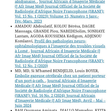
abidjanaise.
,
Journal Africain d Imagerie Médicale
(J Afr Imag Méd) Journal Officiel de la Société de
Radiologie d’Afrique Noire Francophone (SRANF):
Vol. 15 No. 1 (2023): Volume 15, Numéro 1 Janv.-
Fév.-Mars. 2023
AMADOU Abdoulatif, KOLOU Bérésa, DAGBE
Masssaga, GBANDE Piou, NABEDESolim, SONHAYE
Lantam, AGODA-KOUSSEMA Kédigom, ADJENOU
Komlanvi,
Profil des pathologies neuro-
ophtalmologiques à l’imagerie des troubles visuels
à Lomé
,
Journal Africain d Imagerie Médicale (J
Afr Imag Méd) Journal Officiel de la Société de
Radiologie d’Afrique Noire Francophone (SRANF):
Vol. 12 No. 2 (2020)
MD, MD, Si M'hamed BENDJELID, Louis BOYER,
Embolie gazeuse cérébrale chez un patient porteur
d’un port-à-cath.
,
Journal Africain d Imagerie
Médicale (J Afr Imag Méd) Journal Officiel de la
Société de Radiologie d’Afrique Noire Francophone
(SRANF): Vol. 16 No. 2 (2024): Journal Africain
d’Imagerie Médicale (J Afr Imag Méd). Avril – Mai –
Juin 2024
BAH Ousmane Aminata , DIALLO Mamadou, KEITA