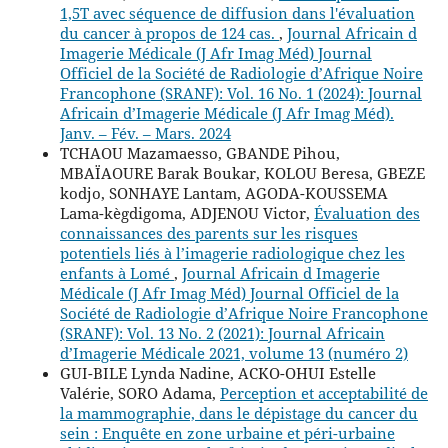
1,5T avec séquence de diffusion dans l'évaluation
du cancer à propos de 124 cas.
,
Journal Africain d
Imagerie Médicale (J Afr Imag Méd) Journal
Officiel de la Société de Radiologie d’Afrique Noire
Francophone (SRANF): Vol. 16 No. 1 (2024): Journal
Africain d’Imagerie Médicale (J Afr Imag Méd).
Janv. – Fév. – Mars. 2024
TCHAOU Mazamaesso, GBANDE Pihou,
MBAÏAOURE Barak Boukar, KOLOU Beresa, GBEZE
kodjo, SONHAYE Lantam, AGODA-KOUSSEMA
Lama-kègdigoma, ADJENOU Victor,
Évaluation des
connaissances des parents sur les risques
potentiels liés à l’imagerie radiologique chez les
enfants à Lomé
,
Journal Africain d Imagerie
Médicale (J Afr Imag Méd) Journal Officiel de la
Société de Radiologie d’Afrique Noire Francophone
(SRANF): Vol. 13 No. 2 (2021): Journal Africain
d’Imagerie Médicale 2021, volume 13 (numéro 2)
GUI-BILE Lynda Nadine, ACKO-OHUI Estelle
Valérie, SORO Adama,
Perception et acceptabilité de
la mammographie, dans le dépistage du cancer du
sein : Enquête en zone urbaine et péri-urbaine