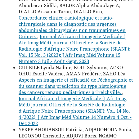
Aboubacar Sidiki, BALDE Alpha Abdoulaye A,
DIALLO Aissatou Taran, DIALLO Biro,
Concordance clinico-radiologique et radio-
chirurgicale dans le diagnostic des urgences
abdominales chirurgicales non traumatiques en
Guinée.
,
Journal Africain d Imagerie Médicale (J
Afr Imag Méd) Journal Officiel de la Société de
Radiologie d’Afrique Noire Francophone (SRANF):
Vol. 15 No. 3 (2023): J Afr Imag Méd Volume 15
Numéro 3 Juil.- Août -Sept. 2023
GUI-BILE Lynda Nadine, KOUI Sylvanus, ACKO-
OHUI Estelle Valérie, AMAN Frédéric, ZAHO Léa,
Aspects en imagerie et efficacité de l'échographie et
du scanner dans prédiction du type histologique
des cancers rénaux pédiatriques à Treichville.
,
Journal Africain d Imagerie Médicale (J Afr Imag
Méd) Journal Officiel de la Société de Radiologie
d’Afrique Noire Francophone (SRANF): Vol. 14 No.
4 (2022): J Afr Imag Méd Volume 14 Numéro 4 Oct. -
Déc 2022
YEKPE AHOUANSOU Patricia, ADJADOHOUN Sonia,
LEGONOU Christelle, ADJOVI Boris, NGAMO