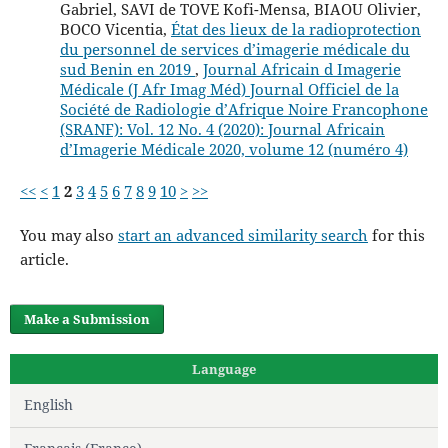
Gabriel, SAVI de TOVE Kofi-Mensa, BIAOU Olivier,
BOCO Vicentia,
État des lieux de la radioprotection
du personnel de services d’imagerie médicale du
sud Benin en 2019
,
Journal Africain d Imagerie
Médicale (J Afr Imag Méd) Journal Officiel de la
Société de Radiologie d’Afrique Noire Francophone
(SRANF): Vol. 12 No. 4 (2020): Journal Africain
d’Imagerie Médicale 2020, volume 12 (numéro 4)
<<
<
1
2
3
4
5
6
7
8
9
10
>
>>
You may also
start an advanced similarity search
for this
article.
Make a Submission
Language
English