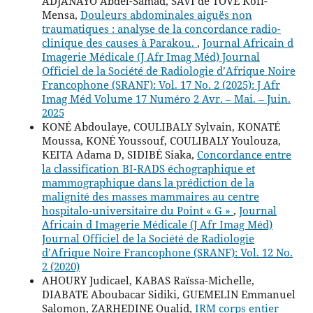
ADJANAYO Abdel-Samad, SAVI de TOVÉ Kofi-
Mensa,
Douleurs abdominales aiguës non
traumatiques : analyse de la concordance radio-
clinique des causes à Parakou.
,
Journal Africain d
Imagerie Médicale (J Afr Imag Méd) Journal
Officiel de la Société de Radiologie d’Afrique Noire
Francophone (SRANF): Vol. 17 No. 2 (2025): J Afr
Imag Méd Volume 17 Numéro 2 Avr. – Mai. – Juin.
2025
KONÉ Abdoulaye, COULIBALY Sylvain, KONATÉ
Moussa, KONÉ Youssouf, COULIBALY Youlouza,
KEITA Adama D, SIDIBÉ Siaka,
Concordance entre
la classification BI-RADS échographique et
mammographique dans la prédiction de la
malignité des masses mammaires au centre
hospitalo-universitaire du Point « G »
,
Journal
Africain d Imagerie Médicale (J Afr Imag Méd)
Journal Officiel de la Société de Radiologie
d’Afrique Noire Francophone (SRANF): Vol. 12 No.
2 (2020)
AHOURY Judicael, KABAS Raïssa-Michelle,
DIABATE Aboubacar Sidiki, GUEMELIN Emmanuel
Salomon, ZARHEDINE Oualid,
IRM corps entier