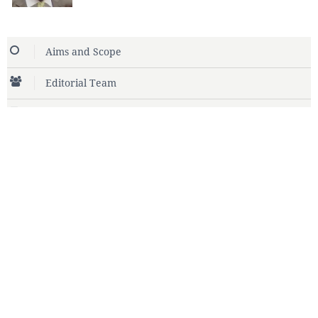
Aims and Scope
Editorial Team
Editorial Note
Review Process
Online Submission Guidelines
Plagiarism Policy
Keywords
age majeur
pancréas
urgentiste
sénéga