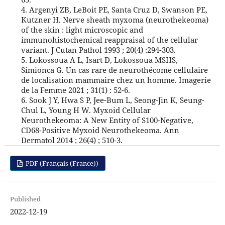
4. Argenyi ZB, LeBoit PE, Santa Cruz D, Swanson PE,
Kutzner H. Nerve sheath myxoma (neurothekeoma)
of the skin : light microscopic and
immunohistochemical reappraisal of the cellular
variant. J Cutan Pathol 1993 ; 20(4) :294-303.
5. Lokossoua A L, Isart D, Lokossoua MSHS,
Simionca G. Un cas rare de neurothécome cellulaire
de localisation mammaire chez un homme. Imagerie
de la Femme 2021 ; 31(1) : 52-6.
6. Sook J Y, Hwa S P, Jee-Bum L, Seong-Jin K, Seung-
Chul L, Young H W. Myxoid Cellular
Neurothekeoma: A New Entity of S100-Negative,
CD68-Positive Myxoid Neurothekeoma. Ann
Dermatol 2014 ; 26(4) ; 510-3.
PDF (Français (France))
Published
2022-12-19